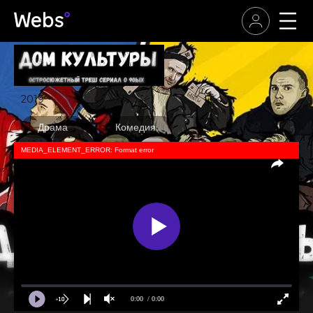
2019
Драма
Комедия
MEDIA_ELEMENT_ERROR: Format error
0:00
/ 0:00