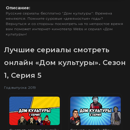
Описание:
Русские сериалы бесплатно "Дом культуры": Времена
меняются. Помните суровые «девяностые» годы?
Вернуться и со стороны посмотреть на то непростое время
вам поможет интернет-кинотеатр Webs и сериал «Дом
культуры»!
Лучшие сериалы смотреть
онлайн «Дом культуры». Сезон
1, Серия 5
Год выпуска: 2019