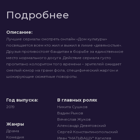
Подробнее
Описание:
Лучшие сериалы смотреть онлайн «Дом культуры»
посвящается всем кто жил и выжил в лихие «девяностые».
Друзья противостоят бандитам в борьбе за единственное
место нормального досуга. Действие сериала густо
пропитано колоритом того времени – зрителей ожидает
смелый юмор на грани фола, специфический жаргон и
шокирующие сюжетные повороты.
Год выпуска:
В главных ролях
2019
Никита Сушков
Вадим Рыков
Вячеслав Жуков
Жанры
Александр Девятовский
Драма
Сергей Константинопольский
Комедия
Иван "МАТЬВАШУ" Кагилев