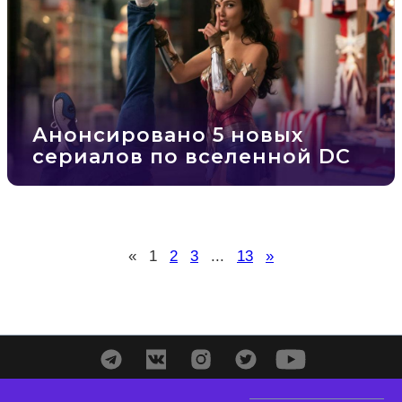
Анонсировано 5 новых
сериалов по вселенной DС
«
1
2
3
...
13
»