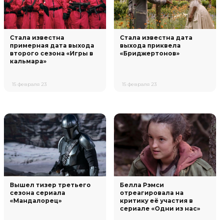
Стала известна
Стала известна дата
примерная дата выхода
выхода приквела
второго сезона «Игры в
«Бриджертонов»
кальмара»
15 февраля 23
15 февраля 23
Вышел тизер третьего
Белла Рэмси
сезона сериала
отреагировала на
«Мандалорец»
критику её участия в
сериале «Одни из нас»