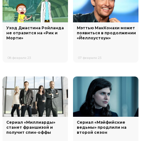
Уход Джастина Ройланда
Мэттью МакКонахи может
не отразится на «Рик и
появиться в продолжении
Морти»
«Йеллоустоун»
08 февраля 23
07 февраля 23
Сериал «Миллиарды»
Сериал «Мэйфийские
станет франшизой и
ведьмы» продлили на
получит спин-оффы
второй сезон