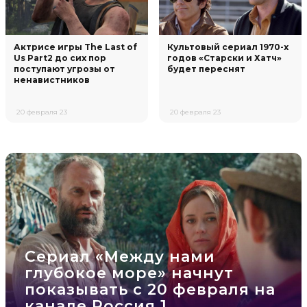
Актрисе игры The Last of
Культовый сериал 1970-х
Us Part2 до сих пор
годов «Старски и Хатч»
поступают угрозы от
будет переснят
ненавистников
20 февраля 23
20 февраля 23
Сериал «Между нами
глубокое море» начнут
показывать с 20 февраля на
канале Россия 1