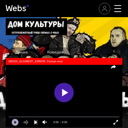
2019
Драма
Комедия
MEDIA_ELEMENT_ERROR: Format error
0:00
/ 0:00