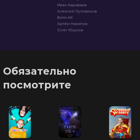
Иван Караваев
Алексей Лутовинов
Витя АК
Артём Намятов
Олег Юшков
Обязательно
посмотрите