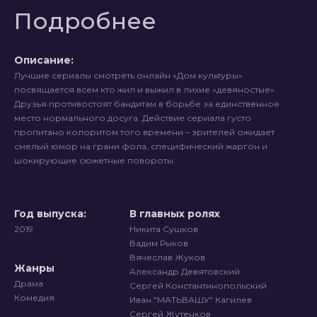
Подробнее
Описание:
Лучшие сериалы смотреть онлайн «Дом культуры»
посвящается всем кто жил и выжил в лихие «девяностые».
Друзья противостоят бандитам в борьбе за единственное
место нормального досуга. Действие сериала густо
пропитано колоритом того времени – зрителей ожидает
смелый юмор на грани фола, специфический жаргон и
шокирующие сюжетные повороты.
Год выпуска:
В главных ролях
2019
Никита Сушков
Вадим Рыков
Вячеслав Жуков
Жанры
Александр Девятовский
Драма
Сергей Константинопольский
Комедия
Иван "МАТЬВАШУ" Кагилев
Сергей Жутенков