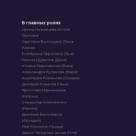
В главных ролях
Ирина Низовцева (Юлия
Орлова)
Светлана Волошина (Лена
Анина)
Екатерина Черепина (Ира)
Никита Шувалов (Даня)
Ульяна Марковская (Вика)
Александра Кулакова (Варя)
Анастасия Романова (Оксана)
Дмитрий Ковалёв (Гена)
Ярослава Мянчинская
(Катрин)
Станислав Алексеенко
(Никита)
Дмитрий Белозёров
(Аркадий)
Лев Кононов (Гриша)
Дарья Чепурных (юная Юля)