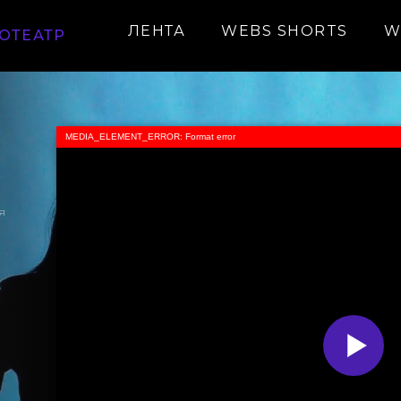
ЛЕНТА
WEBS SHORTS
W
ОТЕАТР
MEDIA_ELEMENT_ERROR: Format error
я
я