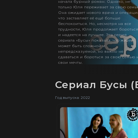
начала бурный роман. Однако, не
только Юля переживает за свою семь
Она ожидает нового врача и операци
что заставляет её ещё больше
беспокоиться. Но, несмотря на все
трудности, Юля продолжает боротьс
и надеется на лучшее. Эта серия
сериала «Бусы» показала, что жизнь
может быть сложной и
непредсказуемой, но важно не
сдаваться и бороться за свою семью 
свои мечты.
Сериал Бусы (B
Год выпуска: 2022