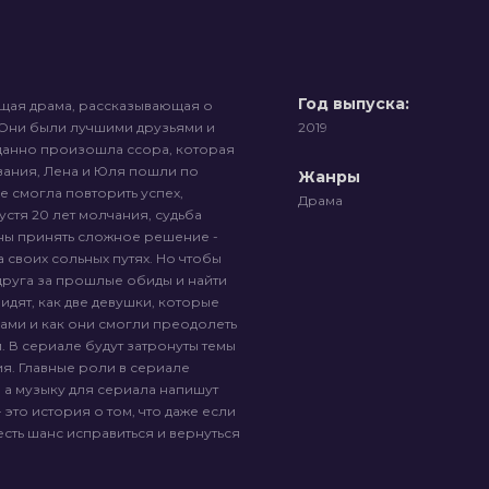
Год выпуска:
ающая драма, рассказывающая о
 Они были лучшими друзьями и
2019
данно произошла ссора, которая
авания, Лена и Юля пошли по
Жанры
е смогла повторить успех,
Драма
устя 20 лет молчания, судьба
жны принять сложное решение -
а своих сольных путях. Но чтобы
друга за прошлые обиды и найти
идят, как две девушки, которые
ами и как они смогли преодолеть
м. В сериале будут затронуты темы
я. Главные роли в сериале
 а музыку для сериала напишут
 это история о том, что даже если
сть шанс исправиться и вернуться