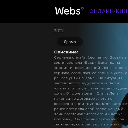
ОНЛАЙН-КИН
2022
Драма
Описание:
Сериалы онлайн бесплатно. Восьмая
серия сериала «Бусы» была полна
эмоций и переживаний. Лена, героин
сериала, ссорилась со своим мужем и
решает уйти из дома. Эта ситуация
заставляет её задуматься о своей
жизни и о том, что она на самом деле
хочет. В то же время, Юля и Лена
наконец-то договариваются о
воссоединении группы. Юля, котора
ранее потеряла свой голос, каждый
день восстанавливает его и идёт на
поправку. Она очень переживает за
свою дочь, которая ушла из дома и