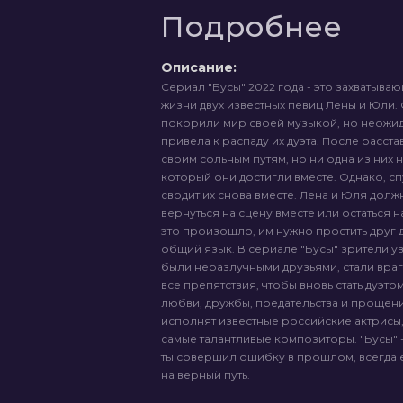
Подробнее
Описание:
Сериал "Бусы" 2022 года - это захватыв
жизни двух известных певиц Лены и Юли.
покорили мир своей музыкой, но неожи
привела к распаду их дуэта. После расст
своим сольным путям, но ни одна из них н
который они достигли вместе. Однако, сп
сводит их снова вместе. Лена и Юля дол
вернуться на сцену вместе или остаться н
это произошло, им нужно простить друг 
общий язык. В сериале "Бусы" зрители ув
были неразлучными друзьями, стали враг
все препятствия, чтобы вновь стать дуэто
любви, дружбы, предательства и прощени
исполнят известные российские актрисы,
самые талантливые композиторы. "Бусы" -
ты совершил ошибку в прошлом, всегда е
на верный путь.