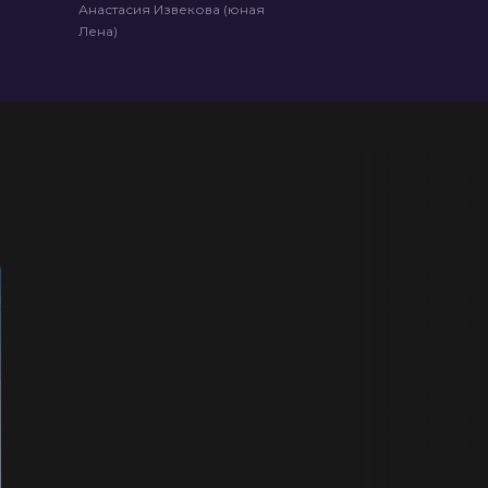
Анастасия Извекова (юная
Лена)