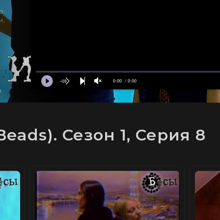
ю.
и,
я
0:00
/ 0:00
и
eads). Сезон 1, Серия 8