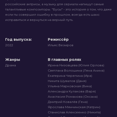
российские актрисы, а музыку для сериала напишут самые
талантливые композиторы. "Бусы" - это история о том, что даже
если ты совершил ошибку в прошлом, всегда есть шанс
исправиться и вернуться на верный путь.
Год выпуска:
Режиссёр
2022
Ильяс Везиров
Жанры
В главных ролях
Драма
Ирина Низовцева (Юлия Орлова)
Светлана Волошина (Лена Анина)
Екатерина Черепина (Ира)
Никита Шувалов (Даня)
Ульяна Марковская (Вика)
Александра Кулакова (Варя)
Анастасия Романова (Оксана)
Дмитрий Ковалёв (Гена)
Ярослава Мянчинская (Катрин)
Станислав Алексеенко (Никита)