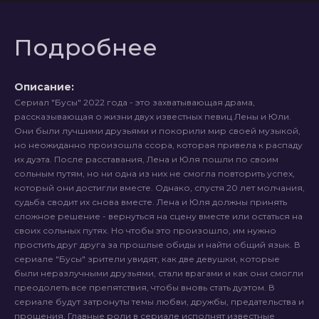
Подробнее
Описание:
Сериал "Бусы" 2022 года - это захватывающая драма,
рассказывающая о жизни двух известных певиц Лены и Юли.
Они были лучшими друзьями и покорили мир своей музыкой,
но неожиданно произошла ссора, которая привела к распаду
их дуэта. После расставания, Лена и Юля пошли по своим
сольным путям, но ни одна из них не смогла повторить успех,
который они достигли вместе. Однако, спустя 20 лет молчания,
судьба сводит их снова вместе. Лена и Юля должны принять
сложное решение - вернуться на сцену вместе или остаться на
своих сольных путях. Но чтобы это произошло, им нужно
простить друг друга за прошлые обиды и найти общий язык. В
сериале "Бусы" зрители увидят, как две девушки, которые
были неразлучными друзьями, стали врагами и как они смогли
преодолеть все препятствия, чтобы вновь стать дуэтом. В
сериале будут затронуты темы любви, дружбы, предательства и
прощения. Главные роли в сериале исполнят известные