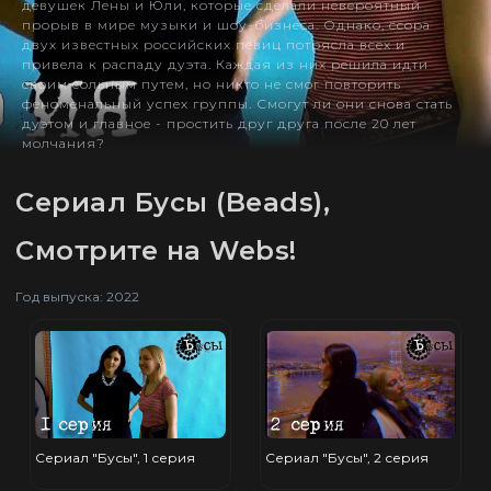
девушек Лены и Юли, которые сделали невероятный
прорыв в мире музыки и шоу-бизнеса. Однако, ссора
двух известных российских певиц потрясла всех и
привела к распаду дуэта. Каждая из них решила идти
своим сольным путем, но никто не смог повторить
феноменальный успех группы. Смогут ли они снова стать
дуэтом и главное - простить друг друга после 20 лет
молчания?
Сериал Бусы (Beads),
Смотрите на Webs!
Год выпуска: 2022
Сериал "Бусы", 1 серия
Сериал "Бусы", 2 серия