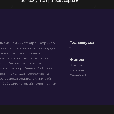
"Моя бабушка призрак", серия 8
Год выпуска:
ь в нашем кинотеатре. Например,
ак» от новосибирской киностудии
2019
пким сюжетом и отличной
наконец-то появился наш ответ
Жанры
ко с особенным колоритом,
Фэнтези
одростков проблемы. Действие
Комедия
рачинске, куда переезжает 12-
Семейный
за развода родителей. Жить ей
й бабушки, который полон тёмных