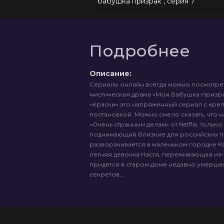
бабушка призрак", серия 7
Подробнее
Описание:
Сериалы онлайн всегда можно посмотрет
мистическая драма «Моя бабушка-призр
«Краски» это напряженный сериал с кре
постановкой. Можно смело сказать, что 
«Очень странным делам» от Netflix, толь
поднимающий близкие для российских п
разворачивается в маленьком городке Ка
летняя девочка Настя, переживающая из-
придется в старом доме недавно умерше
секретов…