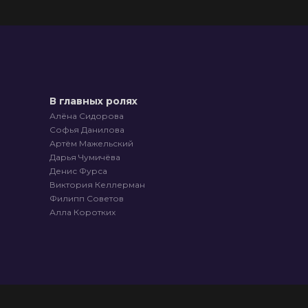
В главных ролях
Алёна Сидорова
Софья Данилова
Артём Мажельский
Дарья Чумичёва
Денис Фурса
Виктория Келлерман
Филипп Советов
Алла Коротких