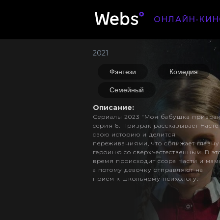
ОНЛАЙН-КИН
2021
Фэнтези
Комедия
Семейный
Описание:
Сериалы 2023 "Моя бабушка призрак
серия 6. Призрак рассказывает Насте
свою историю и делится
переживаниями, что сближает главн
героиню со сверхъестественным. В эт
время происходит ссора Насти и мам
а потому девочку отправляют на
приём к школьному психологу.