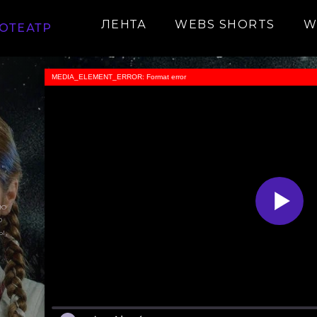
ЛЕНТА
WEBS SHORTS
W
ОТЕАТР
MEDIA_ELEMENT_ERROR: Format error
",
ую
о
ы,